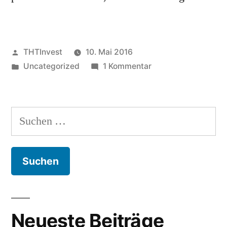
Veröffentlicht
THTInvest
10. Mai 2016
von
Veröffentlicht
zu
Uncategorized
1 Kommentar
unter
Hello
world!
Suchen
nach:
Neueste Beiträge